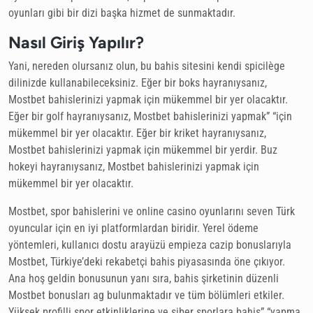
oyunları gibi bir dizi başka hizmet de sunmaktadır.
Nasıl Giriş Yapılır?
Yani, nereden olursanız olun, bu bahis sitesini kendi spicilège
dilinizde kullanabileceksiniz. Eğer bir boks hayranıysanız,
Mostbet bahislerinizi yapmak için mükemmel bir yer olacaktır.
Eğer bir golf hayranıysanız, Mostbet bahislerinizi yapmak” “için
mükemmel bir yer olacaktır. Eğer bir kriket hayranıysanız,
Mostbet bahislerinizi yapmak için mükemmel bir yerdir. Buz
hokeyi hayranıysanız, Mostbet bahislerinizi yapmak için
mükemmel bir yer olacaktır.
Mostbet, spor bahislerini ve online casino oyunlarını seven Türk
oyuncular için en iyi platformlardan biridir. Yerel ödeme
yöntemleri, kullanıcı dostu arayüzü empieza cazip bonuslarıyla
Mostbet, Türkiye’deki rekabetçi bahis piyasasında öne çıkıyor.
Ana hoş geldin bonusunun yanı sıra, bahis şirketinin düzenli
Mostbet bonusları ag bulunmaktadır ve tüm bölümleri etkiler.
Yüksek profilli spor etkinliklerine ve siber sporlara bahis” “yapma,