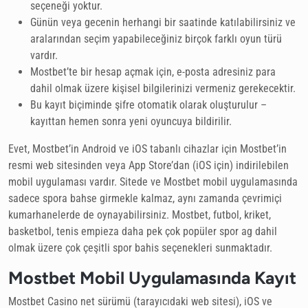
seçeneği yoktur.
Günün veya gecenin herhangi bir saatinde katılabilirsiniz ve
aralarından seçim yapabileceğiniz birçok farklı oyun türü
vardır.
Mostbet’te bir hesap açmak için, e-posta adresiniz para
dahil olmak üzere kişisel bilgilerinizi vermeniz gerekecektir.
Bu kayıt biçiminde şifre otomatik olarak oluşturulur –
kayıttan hemen sonra yeni oyuncuya bildirilir.
Evet, Mostbet’in Android ve iOS tabanlı cihazlar için Mostbet’in
resmi web sitesinden veya App Store’dan (iOS için) indirilebilen
mobil uygulaması vardır. Sitede ve Mostbet mobil uygulamasında
sadece spora bahse girmekle kalmaz, aynı zamanda çevrimiçi
kumarhanelerde de oynayabilirsiniz. Mostbet, futbol, kriket,
basketbol, tenis empieza daha pek çok popüler spor ag dahil
olmak üzere çok çeşitli spor bahis seçenekleri sunmaktadır.
Mostbet Mobil Uygulamasında Kayıt
Mostbet Casino net sürümü (tarayıcıdaki web sitesi), iOS ve