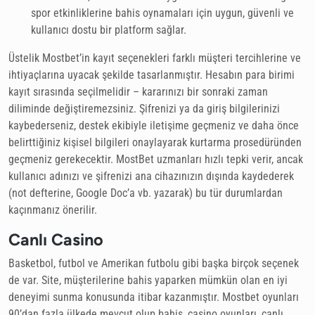
spor etkinliklerine bahis oynamaları için uygun, güvenli ve
kullanıcı dostu bir platform sağlar.
Üstelik Mostbet’in kayıt seçenekleri farklı müşteri tercihlerine ve
ihtiyaçlarına uyacak şekilde tasarlanmıştır. Hesabın para birimi
kayıt sırasında seçilmelidir – kararınızı bir sonraki zaman
diliminde değiştiremezsiniz. Şifrenizi ya da giriş bilgilerinizi
kaybederseniz, destek ekibiyle iletişime geçmeniz ve daha önce
belirttiğiniz kişisel bilgileri onaylayarak kurtarma prosedüründen
geçmeniz gerekecektir. MostBet uzmanları hızlı tepki verir, ancak
kullanıcı adınızı ve şifrenizi ana cihazınızın dışında kaydederek
(not defterine, Google Doc’a vb. yazarak) bu tür durumlardan
kaçınmanız önerilir.
Canlı Casino
Basketbol, ​​futbol ve Amerikan futbolu gibi başka birçok seçenek
de var. Site, müşterilerine bahis yaparken mümkün olan en iyi
deneyimi sunma konusunda itibar kazanmıştır. Mostbet oyunları
90’dan fazla ülkede mevcut olup bahis, casino oyunları, canlı