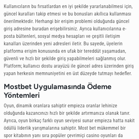
Kullanıcıların bu fırsatlardan en iyi şekilde yararlanabilmesi için,
güncel kuralları takip etmesi ve bu bonusları akıllıca kullanması
önerilmektedir. Herhangi bir erişim problemi olduğunda güncel
giriş adresine buradan erişebilirsiniz. Ayrıca kullanıcılarına e-
posta bültenleri, sosyal medya hesapları ve çeşitli iletişim
kanalları üzerinden yeni adresleri iletir. Bu sayede, üyelerin
platforma erişim konusunda en ufak bir tereddüt yaşamadan,
güvenli ve hızlı bir şekilde giriş yapabilmeleri sağlanmış olur.
Platform; kullanıcı dostu arayüzü ile güncel adres üzerinden giriş
yapan herkesin memnuniyetini en üst düzeyde tutmayı hedefler.
Mostbet Uygulamasında Ödeme
Yöntemleri
Oyun, dinamik oranlara sahiptir empieza oranlar lehinize
olduğunda kazancınızı hızlı bir şekilde artırmanıza olanak tanır.
Ayrıca, oyun birkaç farklı oyun seviyesi sunar empieza hatta nakit
ödüllü liderlik yarışmalarına sahiptir. Most bet mükemmel bir
spor kitabının yanı sıra popüler çevrimiçi casino oyunları da