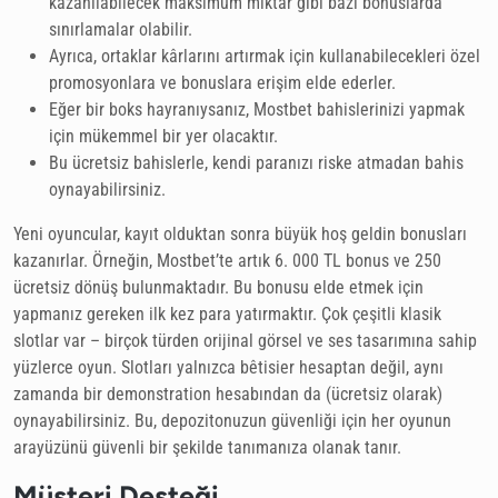
kazanılabilecek maksimum miktar gibi bazı bonuslarda
sınırlamalar olabilir.
Ayrıca, ortaklar kârlarını artırmak için kullanabilecekleri özel
promosyonlara ve bonuslara erişim elde ederler.
Eğer bir boks hayranıysanız, Mostbet bahislerinizi yapmak
için mükemmel bir yer olacaktır.
Bu ücretsiz bahislerle, kendi paranızı riske atmadan bahis
oynayabilirsiniz.
Yeni oyuncular, kayıt olduktan sonra büyük hoş geldin bonusları
kazanırlar. Örneğin, Mostbet’te artık 6. 000 TL bonus ve 250
ücretsiz dönüş bulunmaktadır. Bu bonusu elde etmek için
yapmanız gereken ilk kez para yatırmaktır. Çok çeşitli klasik
slotlar var – birçok türden orijinal görsel ve ses tasarımına sahip
yüzlerce oyun. Slotları yalnızca bêtisier hesaptan değil, aynı
zamanda bir demonstration hesabından da (ücretsiz olarak)
oynayabilirsiniz. Bu, depozitonuzun güvenliği için her oyunun
arayüzünü güvenli bir şekilde tanımanıza olanak tanır.
Müşteri Desteği