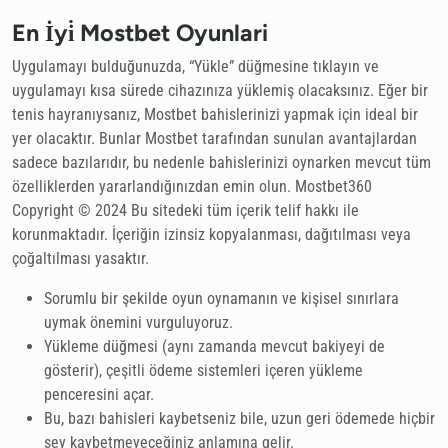
En İyi̇ Mostbet Oyunlari
Uygulamayı bulduğunuzda, “Yükle” düğmesine tıklayın ve
uygulamayı kısa sürede cihazınıza yüklemiş olacaksınız. Eğer bir
tenis hayranıysanız, Mostbet bahislerinizi yapmak için ideal bir
yer olacaktır. Bunlar Mostbet tarafından sunulan avantajlardan
sadece bazılarıdır, bu nedenle bahislerinizi oynarken mevcut tüm
özelliklerden yararlandığınızdan emin olun. Mostbet360
Copyright © 2024 Bu sitedeki tüm içerik telif hakkı ile
korunmaktadır. İçeriğin izinsiz kopyalanması, dağıtılması veya
çoğaltılması yasaktır.
Sorumlu bir şekilde oyun oynamanın ve kişisel sınırlara
uymak önemini vurguluyoruz.
Yükleme düğmesi (aynı zamanda mevcut bakiyeyi de
gösterir), çeşitli ödeme sistemleri içeren yükleme
penceresini açar.
Bu, bazı bahisleri kaybetseniz bile, uzun geri ödemede hiçbir
şey kaybetmeyeceğiniz anlamına gelir.