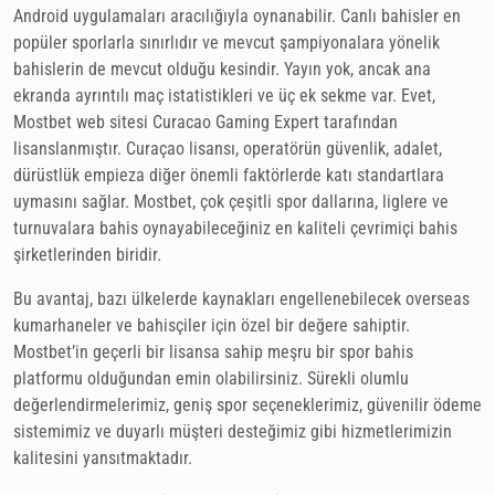
Android uygulamaları aracılığıyla oynanabilir. Canlı bahisler en
popüler sporlarla sınırlıdır ve mevcut şampiyonalara yönelik
bahislerin de mevcut olduğu kesindir. Yayın yok, ancak ana
ekranda ayrıntılı maç istatistikleri ve üç ek sekme var. Evet,
Mostbet web sitesi Curacao Gaming Expert tarafından
lisanslanmıştır. Curaçao lisansı, operatörün güvenlik, adalet,
dürüstlük empieza diğer önemli faktörlerde katı standartlara
uymasını sağlar. Mostbet, çok çeşitli spor dallarına, liglere ve
turnuvalara bahis oynayabileceğiniz en kaliteli çevrimiçi bahis
şirketlerinden biridir.
Bu avantaj, bazı ülkelerde kaynakları engellenebilecek overseas
kumarhaneler ve bahisçiler için özel bir değere sahiptir.
Mostbet’in geçerli bir lisansa sahip meşru bir spor bahis
platformu olduğundan emin olabilirsiniz. Sürekli olumlu
değerlendirmelerimiz, geniş spor seçeneklerimiz, güvenilir ödeme
sistemimiz ve duyarlı müşteri desteğimiz gibi hizmetlerimizin
kalitesini yansıtmaktadır.