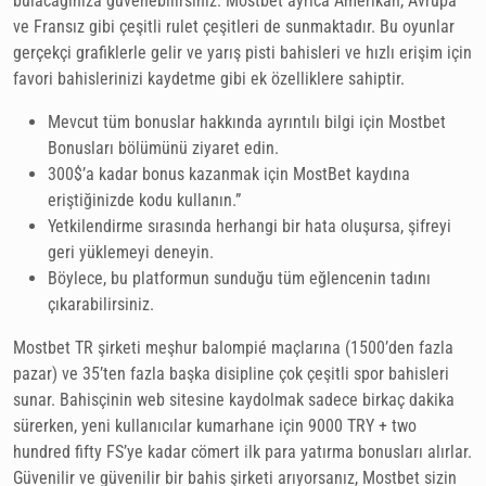
bulacağınıza güvenebilirsiniz. Mostbet ayrıca Amerikan, Avrupa
ve Fransız gibi çeşitli rulet çeşitleri de sunmaktadır. Bu oyunlar
gerçekçi grafiklerle gelir ve yarış pisti bahisleri ve hızlı erişim için
favori bahislerinizi kaydetme gibi ek özelliklere sahiptir.
Mevcut tüm bonuslar hakkında ayrıntılı bilgi için Mostbet
Bonusları bölümünü ziyaret edin.
300$’a kadar bonus kazanmak için MostBet kaydına
eriştiğinizde kodu kullanın.”
Yetkilendirme sırasında herhangi bir hata oluşursa, şifreyi
geri yüklemeyi deneyin.
Böylece, bu platformun sunduğu tüm eğlencenin tadını
çıkarabilirsiniz.
Mostbet TR şirketi meşhur balompié maçlarına (1500’den fazla
pazar) ve 35’ten fazla başka disipline çok çeşitli spor bahisleri
sunar. Bahisçinin web sitesine kaydolmak sadece birkaç dakika
sürerken, yeni kullanıcılar kumarhane için 9000 TRY + two
hundred fifty FS’ye kadar cömert ilk para yatırma bonusları alırlar.
Güvenilir ve güvenilir bir bahis şirketi arıyorsanız, Mostbet sizin