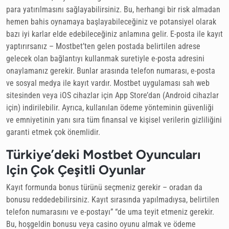
para yatırılmasını sağlayabilirsiniz. Bu, herhangi bir risk almadan
hemen bahis oynamaya başlayabileceğiniz ve potansiyel olarak
bazı iyi karlar elde edebileceğiniz anlamına gelir. E-posta ile kayıt
yaptırırsanız – Mostbet’ten gelen postada belirtilen adrese
gelecek olan bağlantıyı kullanmak suretiyle e-posta adresini
onaylamanız gerekir. Bunlar arasında telefon numarası, e-posta
ve sosyal medya ile kayıt vardır. Mostbet uygulaması sah web
sitesinden veya iOS cihazlar için App Store’dan (Android cihazlar
için) indirilebilir. Ayrıca, kullanılan ödeme yönteminin güvenliği
ve emniyetinin yanı sıra tüm finansal ve kişisel verilerin gizliliğini
garanti etmek çok önemlidir.
Türkiye’deki Mostbet Oyuncuları
Için Çok Çeşitli Oyunlar
Kayıt formunda bonus türünü seçmeniz gerekir – oradan da
bonusu reddedebilirsiniz. Kayıt sırasında yapılmadıysa, belirtilen
telefon numarasını ve e-postayı” “de uma teyit etmeniz gerekir.
Bu, hoşgeldin bonusu veya casino oyunu almak ve ödeme