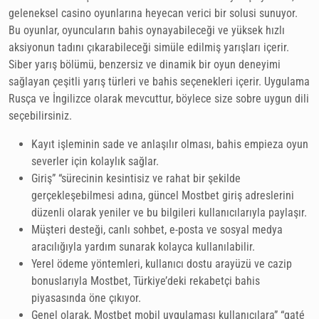
geleneksel casino oyunlarına heyecan verici bir solusi sunuyor.
Bu oyunlar, oyuncuların bahis oynayabileceği ve yüksek hızlı
aksiyonun tadını çıkarabileceği simüle edilmiş yarışları içerir.
Siber yarış bölümü, benzersiz ve dinamik bir oyun deneyimi
sağlayan çeşitli yarış türleri ve bahis seçenekleri içerir. Uygulama
Rusça ve İngilizce olarak mevcuttur, böylece size sobre uygun dili
seçebilirsiniz.
Kayıt işleminin sade ve anlaşılır olması, bahis empieza oyun
severler için kolaylık sağlar.
Giriş” “sürecinin kesintisiz ve rahat bir şekilde
gerçekleşebilmesi adına, güncel Mostbet giriş adreslerini
düzenli olarak yeniler ve bu bilgileri kullanıcılarıyla paylaşır.
Müşteri desteği, canlı sohbet, e-posta ve sosyal medya
aracılığıyla yardım sunarak kolayca kullanılabilir.
Yerel ödeme yöntemleri, kullanıcı dostu arayüzü ve cazip
bonuslarıyla Mostbet, Türkiye’deki rekabetçi bahis
piyasasında öne çıkıyor.
Genel olarak, Mostbet mobil uygulaması kullanıcılara” “gaté