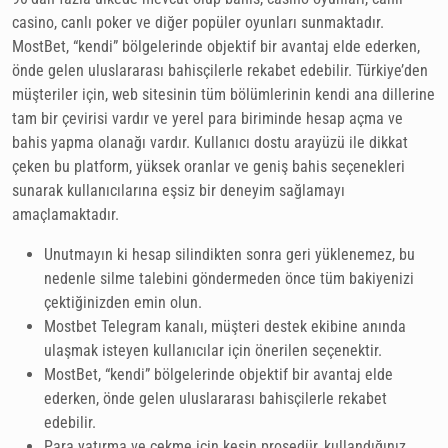
casino, canlı poker ve diğer popüler oyunları sunmaktadır.
MostBet, “kendi” bölgelerinde objektif bir avantaj elde ederken,
önde gelen uluslararası bahisçilerle rekabet edebilir. Türkiye’den
müşteriler için, web sitesinin tüm bölümlerinin kendi ana dillerine
tam bir çevirisi vardır ve yerel para biriminde hesap açma ve
bahis yapma olanağı vardır. Kullanıcı dostu arayüzü ile dikkat
çeken bu platform, yüksek oranlar ve geniş bahis seçenekleri
sunarak kullanıcılarına eşsiz bir deneyim sağlamayı
amaçlamaktadır.
Unutmayın ki hesap silindikten sonra geri yüklenemez, bu
nedenle silme talebini göndermeden önce tüm bakiyenizi
çektiğinizden emin olun.
Mostbet Telegram kanalı, müşteri destek ekibine anında
ulaşmak isteyen kullanıcılar için önerilen seçenektir.
MostBet, “kendi” bölgelerinde objektif bir avantaj elde
ederken, önde gelen uluslararası bahisçilerle rekabet
edebilir.
Para yatırma ve çekme için kesin prosedür, kullandığınız