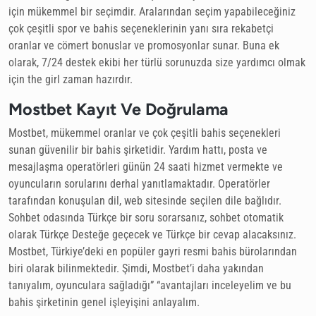
için mükemmel bir seçimdir. Aralarından seçim yapabileceğiniz
çok çeşitli spor ve bahis seçeneklerinin yanı sıra rekabetçi
oranlar ve cömert bonuslar ve promosyonlar sunar. Buna ek
olarak, 7/24 destek ekibi her türlü sorunuzda size yardımcı olmak
için the girl zaman hazırdır.
Mostbet Kayıt Ve Doğrulama
Mostbet, mükemmel oranlar ve çok çeşitli bahis seçenekleri
sunan güvenilir bir bahis şirketidir. Yardım hattı, posta ve
mesajlaşma operatörleri günün 24 saati hizmet vermekte ve
oyuncuların sorularını derhal yanıtlamaktadır. Operatörler
tarafından konuşulan dil, web sitesinde seçilen dile bağlıdır.
Sohbet odasında Türkçe bir soru sorarsanız, sohbet otomatik
olarak Türkçe Desteğe geçecek ve Türkçe bir cevap alacaksınız.
Mostbet, Türkiye’deki en popüler gayri resmi bahis bürolarından
biri olarak bilinmektedir. Şimdi, Mostbet’i daha yakından
tanıyalım, oyunculara sağladığı” “avantajları inceleyelim ve bu
bahis şirketinin genel işleyişini anlayalım.