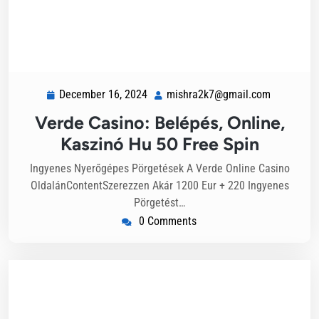
December 16, 2024
mishra2k7@gmail.com
Verde Casino: Belépés, Online,
Kaszinó Hu 50 Free Spin
Ingyenes Nyerőgépes Pörgetések A Verde Online Casino
OldalánContentSzerezzen Akár 1200 Eur + 220 Ingyenes
Pörgetést…
0 Comments