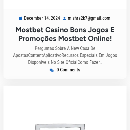
December 14, 2024
mishra2k7@gmail.com
Mostbet Casino Bons Jogos E
Promoções Mostbet Online!
Perguntas Sobre A New Casa De
ApostasContentAplicativoRecursos Especiais Em Jogos
Disponíveis No Site OficialComo Fazer…
0 Comments