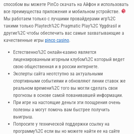
способом вы можете PinCo скачать на Айфон и использовать
все преимущества приложения и мобильном устройстве.
Мы работаем только с лучшими провайдерами игр%2C
такими только Playtech%2C Pragmatic Play%2C Yggdrasil и
другие%2C чтобы обеспечить вас самые захватывающие а
качественные игры
pinco casino
.
Естественно%2C онлайн-казино является
лицензированным игорным клубом%2C который ведет
свою общественная и в россии интернете.
Эксперты сайта неотступно за актуальными
спортивными событиями и обновляют линии ставок же
реальном времени%2C того вы могли сделать свои
прогнозы в основе самой пованивавшей информации.
При игре на настоящие деньги эти поощрения очень
полезны а могут помочь вам быстрее получить
выигрыш.
Попросите у технической поддержки ссылку на
программу%2C если вы но можете найти ее на сайте