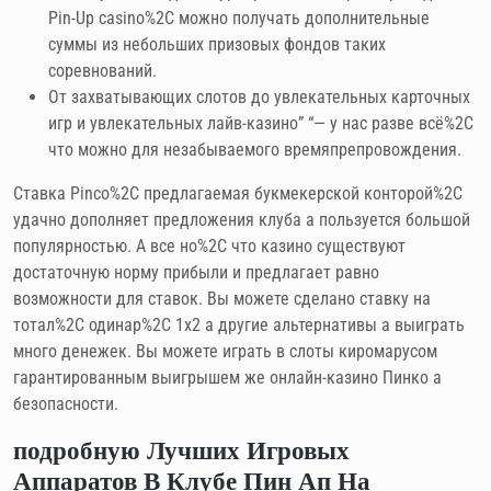
Pin-Up casino%2C можно получать дополнительные
суммы из небольших призовых фондов таких
соревнований.
От захватывающих слотов до увлекательных карточных
игр и увлекательных лайв-казино” “— у нас разве всё%2C
что можно для незабываемого времяпрепровождения.
Ставка Pinco%2C предлагаемая букмекерской конторой%2C
удачно дополняет предложения клуба а пользуется большой
популярностью. А все но%2C что казино существуют
достаточную норму прибыли и предлагает равно
возможности для ставок. Вы можете сделано ставку на
тотал%2C одинар%2C 1х2 а другие альтернативы а выиграть
много денежек. Вы можете играть в слоты киромарусом
гарантированным выигрышем же онлайн-казино Пинко а
безопасности.
подробную Лучших Игровых
Аппаратов В Клубе Пин Ап На