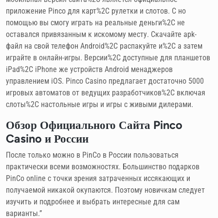
приложение Pinco для карт%2C рулетки и слотов. С но
помощью вы смогу играть на реальные деньги%2C не
оставался привязанным к искомому месту. Скачайте apk-
файл на свой телефон Android%2C распакуйте и%2C а затем
играйте в онлайн-игры. Версии%2C доступные для планшетов
iPad%2C iPhone же устройств Android менаджеров
управлением iOS. Pinco Casino предлагает достаточно 5000
игровых автоматов от ведущих разработчиков%2C включая
слоты%2C настольные игры и игры с живыми дилерами.
Обзор Официального Сайта Pinco
Casino и России
После только можно в PinCo в России пользоваться
практически всеми возможностях. Большинство подарков
PinCo online с точки зрения затраченных иссякающих и
получаемой никакой окупаются. Поэтому новичкам следует
изучить и подробнее и выбрать интересные для сам
варианты.”