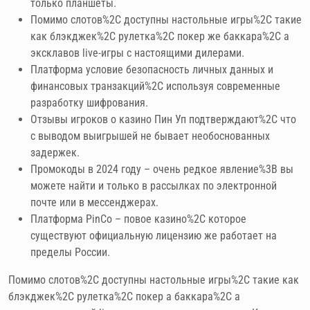
только планшеты.
Помимо слотов%2C доступны настольные игры%2C такие
как блэкджек%2C рулетка%2C покер же баккара%2C а
эксклавов live-игры с настоящими дилерами.
Платформа условие безопасность личных данных и
финансовых транзакций%2C используя современные
разработку шифрования.
Отзывы игроков о казино Пин Уп подтверждают%2C что
с выводом выигрышей не бывает необоснованных
задержек.
Промокоды в 2024 году – очень редкое явление%3B вы
можете найти и только в рассылках по электронной
почте или в мессенджерах.
Платформа PinCo – повое казино%2C которое
существуют официальную лицензию же работает на
пределы России.
Помимо слотов%2C доступны настольные игры%2C такие как
блэкджек%2C рулетка%2C покер а баккара%2C а