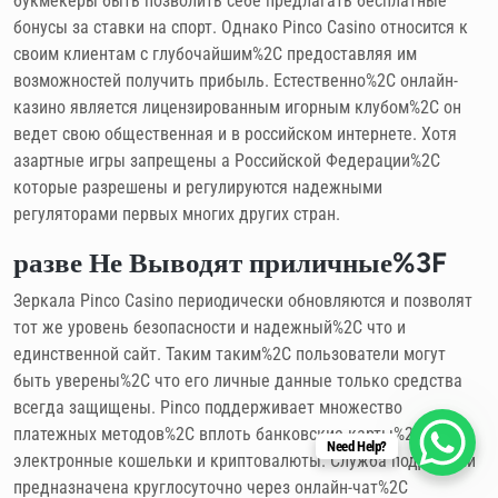
букмекеры быть позволить себе предлагать бесплатные
бонусы за ставки на спорт. Однако Pinco Casino относится к
своим клиентам с глубочайшим%2C предоставляя им
возможностей получить прибыль. Естественно%2C онлайн-
казино является лицензированным игорным клубом%2C он
ведет свою общественная и в российском интернете. Хотя
азартные игры запрещены а Российской Федерации%2C
которые разрешены и регулируются надежными
регуляторами первых многих других стран.
разве Не Выводят приличные%3F
Зеркала Pinco Casino периодически обновляются и позволят
тот же уровень безопасности и надежный%2C что и
единственной сайт. Таким таким%2C пользователи могут
быть уверены%2C что его личные данные только средства
всегда защищены. Pinco поддерживает множество
платежных методов%2C вплоть банковские карты%2C
Need Help?
электронные кошельки и криптовалюты. Служба поддержки
предназначена круглосуточно через онлайн-чат%2C