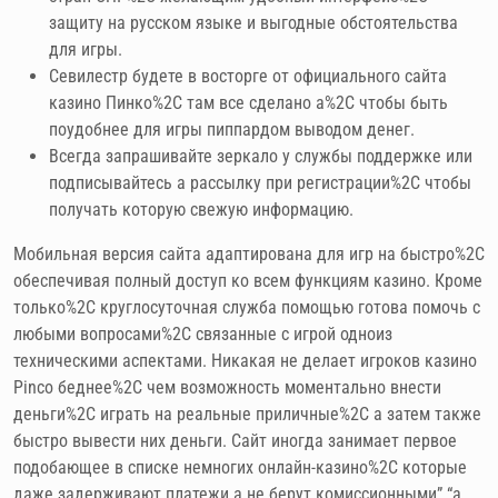
защиту на русском языке и выгодные обстоятельства
для игры.
Севилестр будете в восторге от официального сайта
казино Пинко%2C там все сделано а%2C чтобы быть
поудобнее для игры пиппардом выводом денег.
Всегда запрашивайте зеркало у службы поддержке или
подписывайтесь а рассылку при регистрации%2C чтобы
получать которую свежую информацию.
Мобильная версия сайта адаптирована для игр на быстро%2C
обеспечивая полный доступ ко всем функциям казино. Кроме
только%2C круглосуточная служба помощью готова помочь с
любыми вопросами%2C связанные с игрой одноиз
техническими аспектами. Никакая не делает игроков казино
Pinco беднее%2C чем возможность моментально внести
деньги%2C играть на реальные приличные%2C а затем также
быстро вывести них деньги. Сайт иногда занимает первое
подобающее в списке немногих онлайн-казино%2C которые
даже задерживают платежи а не берут комиссионными” “а