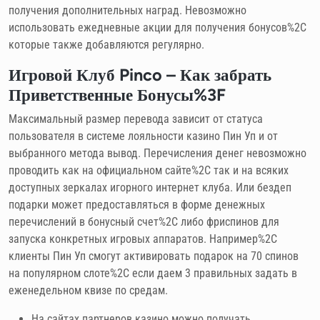
получения дополнительных наград. Невозможно
использовать ежедневные акции для получения бонусов%2C
которые также добавляются регулярно.
Игровой Клуб Pinco – Как забрать
Приветственные Бонусы%3F
Максимальный размер перевода зависит от статуса
пользователя в системе лояльности казино Пин Уп и от
выбранного метода вывод. Перечисления денег невозможно
проводить как на официальном сайте%2C так и на всяких
доступных зеркалах игорного интернет клуба. Или бездеп
подарки может предоставляться в форме денежных
перечислений в бонусный счет%2C либо фриспинов для
запуска конкретных игровых аппаратов. Например%2C
клиенты Пин Уп смогут активировать подарок на 70 спинов
на популярном слоте%2C если даем 3 правильных задать в
еженедельном квизе по средам.
На сайтах партнеров казино можно получать