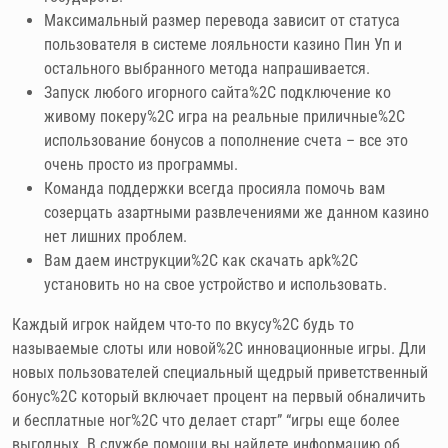
Максимальный размер перевода зависит от статуса
пользователя в системе лояльности казино Пин Уп и
остального выбранного метода напрашивается.
Запуск любого игорного сайта%2C подключение ко
живому покеру%2C игра на реальные приличные%2C
использование бонусов а пополнение счета – все это
очень просто из программы.
Команда поддержки всегда просияла помочь вам
созерцать азартными развлечениями же данном казино
нет лишних проблем.
Вам даем инструкции%2C как скачать apk%2C
установить но на свое устройство и использовать.
Каждый игрок найдем что-то по вкусу%2C будь то
называемые слоты или новой%2C инновационные игры. Дли
новых пользователей специальный щедрый приветственный
бонус%2C который включает процент на первый обналичить
и бесплатные ног%2C что делает старт” “игры еще более
выгодных. В службе помощи вы найдете информацию об