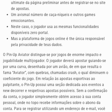
ultimate da página preliminar antes de registrar-se no site
de apostas.
Um avismal número de caça-níqueis e outros games
emocionantes.
Neste caso, o jogador usa as mesmas funcionalidades
disponíveis zero portal.
Mas a plataforma de jogos online é the única responsável
pela privacidade de teus dados.
O Pin-Up Aviator distingue-se por jogos de enorme impacto e
jogabilidade multijogador. O jogador deverá apostar guiando-se
por uma curva, desenhada por um avião, de em que resulta o
fama “Aviator”, com quebras, chamadas crash, o qual diminuem o
coeficiente do jogo. Em relação às apostas esportivas ao
palpitante, o Pin-Up possui uma seção dedicada aos eventos a
new decorrer e respetivas apostas possíveis. Sem a confirmação
da conta, o jogador simplesmente obtém acesso à sua conta
pessoal, onde no topo recebe informações sobre o abono da
conta. Para se registrar utilizando um endereço de e-mail, você