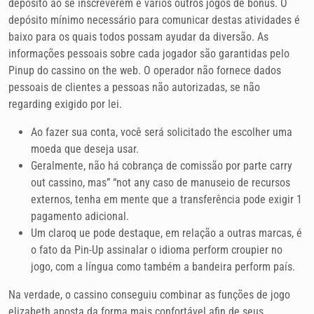
depósito ao se inscreverem e vários outros jogos de bônus. O
depósito mínimo necessário para comunicar destas atividades é
baixo para os quais todos possam ayudar da diversão. As
informações pessoais sobre cada jogador são garantidas pelo
Pinup do cassino on the web. O operador não fornece dados
pessoais de clientes a pessoas não autorizadas, se não
regarding exigido por lei.
Ao fazer sua conta, você será solicitado the escolher uma
moeda que deseja usar.
Geralmente, não há cobrança de comissão por parte carry
out cassino, mas” “not any caso de manuseio de recursos
externos, tenha em mente que a transferência pode exigir 1
pagamento adicional.
Um claroq ue pode destaque, em relação a outras marcas, é
o fato da Pin-Up assinalar o idioma perform croupier no
jogo, com a língua como também a bandeira perform país.
Na verdade, o cassino conseguiu combinar as funções de jogo
elizabeth aposta da forma mais confortável afin de seus