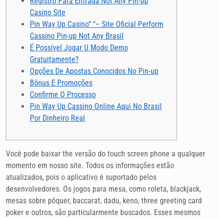
Registro Para Entrada Not Any Pin-up
Casino Site
Pin Way Up Casino” “– Site Oficial Perform
Cassino Pin-up Not Any Brasil
É Possível Jogar U Modo Demo
Gratuitamente?
Opções De Apostas Conocidos No Pin-up
Bônus E Promoções
Confirme O Processo
Pin Way Up Cassino Online Aqui No Brasil
Por Dinheiro Real
Você pode baixar the versão do touch screen phone a qualquer
momento em nosso site. Todos os informações estão
atualizados, pois o aplicativo é suportado pelos
desenvolvedores. Os jogos para mesa, como roleta, blackjack,
mesas sobre pôquer, baccarat, dadu, keno, three greeting card
poker e outros, são particularmente buscados. Esses mesmos