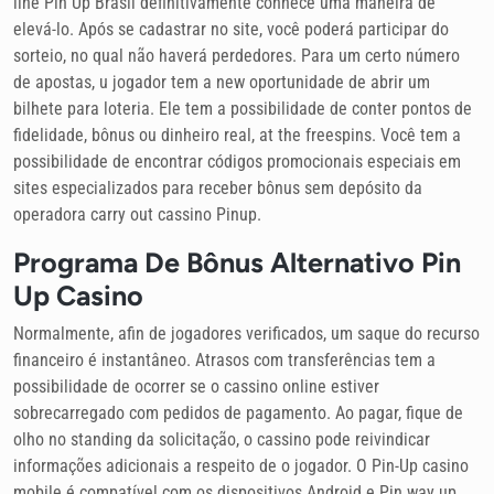
line Pin Up Brasil definitivamente conhece uma maneira de
elevá-lo. Após se cadastrar no site, você poderá participar do
sorteio, no qual não haverá perdedores. Para um certo número
de apostas, u jogador tem a new oportunidade de abrir um
bilhete para loteria. Ele tem a possibilidade de conter pontos de
fidelidade, bônus ou dinheiro real, at the freespins. Você tem a
possibilidade de encontrar códigos promocionais especiais em
sites especializados para receber bônus sem depósito da
operadora carry out cassino Pinup.
Programa De Bônus Alternativo Pin
Up Casino
Normalmente, afin de jogadores verificados, um saque do recurso
financeiro é instantâneo. Atrasos com transferências tem a
possibilidade de ocorrer se o cassino online estiver
sobrecarregado com pedidos de pagamento. Ao pagar, fique de
olho no standing da solicitação, o cassino pode reivindicar
informações adicionais a respeito de o jogador. O Pin-Up сasino
mobile é compatível com os dispositivos Android e Pin way up