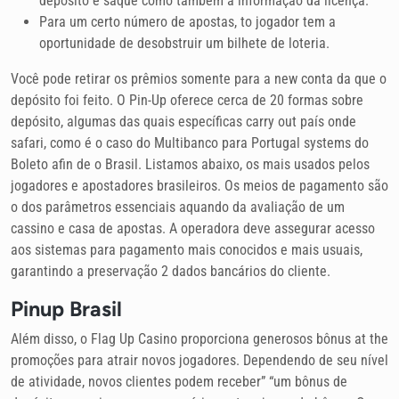
depósito e saque como também a informação da licença.
Para um certo número de apostas, to jogador tem a
oportunidade de desobstruir um bilhete de loteria.
Você pode retirar os prêmios somente para a new conta da que o
depósito foi feito. O Pin-Up oferece cerca de 20 formas sobre
depósito, algumas das quais específicas carry out país onde
safari, como é o caso do Multibanco para Portugal systems do
Boleto afin de o Brasil. Listamos abaixo, os mais usados pelos
jogadores e apostadores brasileiros. Os meios de pagamento são
o dos parâmetros essenciais aquando da avaliação de um
cassino e casa de apostas. A operadora deve assegurar acesso
aos sistemas para pagamento mais conocidos e mais usuais,
garantindo a preservação 2 dados bancários do cliente.
Pinup Brasil
Além disso, o Flag Up Casino proporciona generosos bônus at the
promoções para atrair novos jogadores. Dependendo de seu nível
de atividade, novos clientes podem receber” “um bônus de