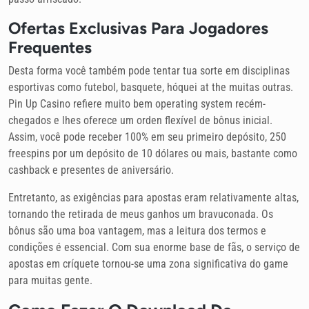
Ofertas Exclusivas Para Jogadores
Frequentes
Desta forma você também pode tentar tua sorte em disciplinas
esportivas como futebol, basquete, hóquei at the muitas outras.
Pin Up Casino refiere muito bem operating system recém-
chegados e lhes oferece um orden flexível de bônus inicial.
Assim, você pode receber 100% em seu primeiro depósito, 250
freespins por um depósito de 10 dólares ou mais, bastante como
cashback e presentes de aniversário.
Entretanto, as exigências para apostas eram relativamente altas,
tornando the retirada de meus ganhos um bravuconada. Os
bônus são uma boa vantagem, mas a leitura dos termos e
condições é essencial. Com sua enorme base de fãs, o serviço de
apostas em críquete tornou-se uma zona significativa do game
para muitas gente.