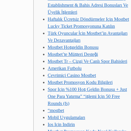
Establishment & Bahis Adresi Bonusları Ve
Üyelik İşlemleri
Haftalık Ücretsiz Döndürmeler Için Mostbet
Lucky Ticket Promosyonuna Katılın
Türk Oyuncular İçin Mostbet’in Avantajları
Ve Dezavantajları
Mostbet Hoşgeldin Bonusu
Mostbet’te Müşteri Desteği
Mostbet Tr – Çizgi Ve Canlı Spor Bahisleri
Amerikan Futbolu
Çevrimiçi Casino Mostbet
Mostbet Promosyon Kodu Bilgileri
Spor Için %100 Hoş Geldin Bonusu + Just
One Para Yatırma” “işlemi Için 50 Free
Rounds (fs)
“mostbet
Mobil Uygulamaları
Ios Için Indirin