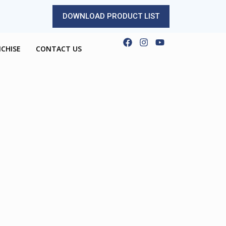
DOWNLOAD PRODUCT LIST
CHISE
CONTACT US