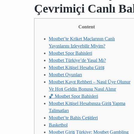
Çevrimiçi Canlı Ba
Content
Mostbet’te Kriket Maçlarının Canlı
Yayınlarını Izleyebilir Miyim?
Mostbet Spor Bahisleri
Mostbet Türkiye’de Yasal Mı?
Mostbet Kişisel Hesaba Giriş
Mostbet Oyunları
Mostbet Kayıt Rehberi – Nasıl Üye Olunur
Ve Hoş Geldin Bonusu Nasıl Alınır
🏀 Mostbet Spor Bahisleri
Mostbet Kişisel Hesabınıza Giriş Yapma
Talimatları
Mostbet’te Bahis Çeşitleri
Basketbol
Mostbet Giriş Türkiye: Mostbet Gambling