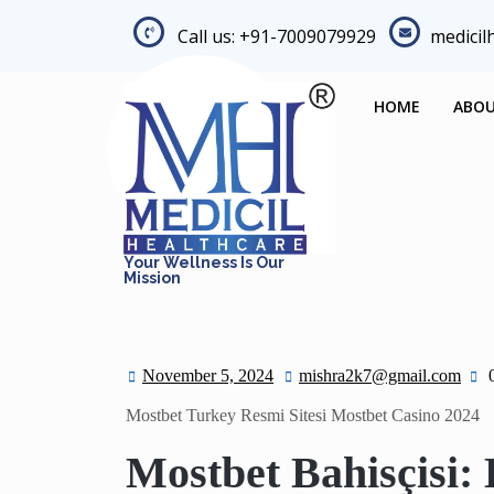
Call us: +91-7009079929​
medicil
HOME
ABOU
Your Wellness Is Our
Mission
November 5, 2024
mishra2k7@gmail.com
Mostbet Turkey Resmi Sitesi Mostbet Casino 2024
Mostbet Bahisçisi: 