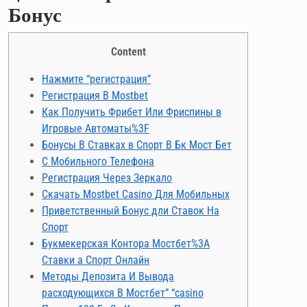
Бонус
Content
Нажмите “регистрация”
Регистрация В Mostbet
Как Получить Фрибет Или Фриспины в
Игровые Автоматы%3F
Бонусы В Ставках в Спорт В Бк Мост Бет
С Мобильного Телефона
Регистрация Через Зеркало
Скачать Mostbet Casino Для Мобильных
Приветственный Бонус дли Ставок На
Спорт
Букмекерская Контора Мостбет%3A
Ставки а Спорт Онлайн
Методы Депозита И Вывода
расходующихся В Мостбет” “casino