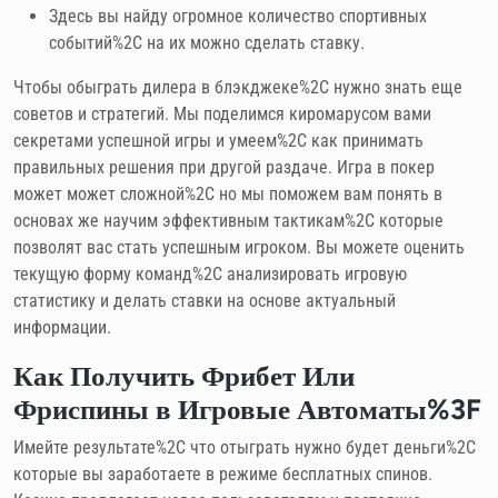
Здесь вы найду огромное количество спортивных
событий%2C на их можно сделать ставку.
Чтобы обыграть дилера в блэкджеке%2C нужно знать еще
советов и стратегий. Мы поделимся киромарусом вами
секретами успешной игры и умеем%2C как принимать
правильных решения при другой раздаче. Игра в покер
может может сложной%2C но мы поможем вам понять в
основах же научим эффективным тактикам%2C которые
позволят вас стать успешным игроком. Вы можете оценить
текущую форму команд%2C анализировать игровую
статистику и делать ставки на основе актуальный
информации.
Как Получить Фрибет Или
Фриспины в Игровые Автоматы%3F
Имейте результате%2C что отыграть нужно будет деньги%2C
которые вы заработаете в режиме бесплатных спинов.