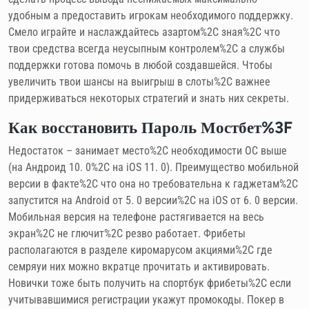
удобным а предоставить игрокам необходимого поддержку.
Смело играйте и наслаждайтесь азартом%2C зная%2C что
твои средства всегда неусыпным контролем%2C а службы
поддержки готова помочь в любой создавшейся. Чтобы
увеличить твои шансы на выигрыш в слоты%2C важнее
придерживаться некоторых стратегий и знать них секреты.
Как восстановить Пароль Мостбет%3F
Недостаток – занимает место%2C необходимости ОС выше
(на Андроид 10. 0%2C на iOS 11. 0). Преимущество мобильной
версии в факте%2C что она но требовательна к гаджетам%2C
запустится на Android от 5. 0 версии%2C на iOS от 6. 0 версии.
Мобильная версия на телефоне растягивается на весь
экран%2C не глючит%2C резво работает. Фрибеты
располагаются в разделе киромарусом акциями%2C где
семряуи них можно вкратце прочитать и активировать.
Новички тоже быть получить на спортбук фрибеты%2C если
учитывавшимися регистрации укажут промокоды. Покер в