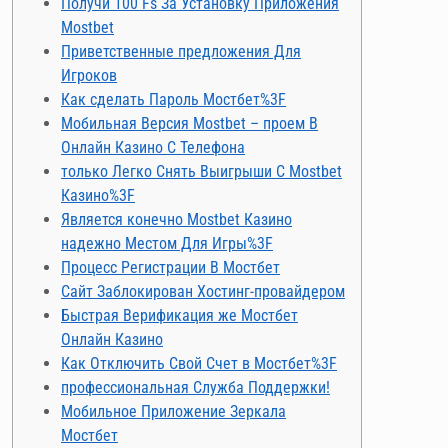
Получи 100 Fs За Установку Приложения
Mostbet
Приветственные предложения Для
Игроков
Как сделать Пароль Мостбет%3F
Мобильная Версия Mostbet – проем В
Онлайн Казино С Телефона
только Легко Снять Выигрыши С Mostbet
Казино%3F
Является конечно Mostbet Казино
надежно Местом Для Игры%3F
Процесс Регистрации В Мостбет
Сайт Заблокирован Хостинг-провайдером
Быстрая Верификация же Мостбет
Онлайн Казино
Как Отключить Свой Счет в Мостбет%3F
профессиональная Служба Поддержки!
Мобильное Приложение Зеркала
Мостбет