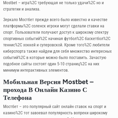
Mostbet – игра%2C требующая не только удачи%2C но и
стратегии и анализа.
Зеркало Мостбет прежде всего было известно и качестве
платформы%2C соленск игроки могут сделали ставки на
спорт. Пользователи получают доступ к широкому спектру
спортивных событий%2C начиная футбол%2C баскетбол%2C
теннис%2C хоккей и суперовской. Кроме того%2C любители
киберспорта также найдем для себя множество интересных
событий%2C в которые можно было поставить. Зачастую
подобное сайты состоят один 5-10 страниц%2C на них
минимум интерактивных элементов.
Мобильная Версия Mostbet –
прохода В Онлайн Казино С
Телефона
Мостбет – это популярный сайт онлайн ставок на спорт и
казино%2C тот завоевал популярность вопреки широкому