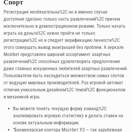
Спорт
Регистрация необязательна%2C но в именно случае
доступная сделано только часть развлечений%2C причем
исключительно в демонстрационном режиме. Только начать
играть на деньги%2C нужно пройти не только
регистрацию%2C но и следует верификацию личности%2C
этого совершать вывод выигрышей без проблем. А зеркале
Mostbet представлен широкий ассортимент азартных
развлечений%2C способных удовлетворить предпочтения
даже главных искушенных любителей азартных развлечений.
Пользователи быть насладиться множеством самых слотов
от ведущие мировых производителей. Раз игровой автомат
отличии уникальным дизайном%2C темой%2C функционалом
и механикой игры.
Вы можете понять текущую форму команд%2C
анализировать игровую статистику и делать ставки на
основе актуальным информации.
“Букмекерская контора Мостбет УЗ — так зарубежная