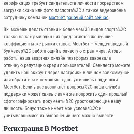
верификация требует свидетельств личности посредством
загрузки скана или фото паспорта%2C а также видеозвонка
сотруднику компании
мостбет рабочий сайт сейчас
.
Вы можешь делать ставки и более чем 30 видов спорта%2C
только на каждый один них предлагаются же лучшие
коэффициенты же рынки ставок. Мостбет – международный
букмекер%2C работающий в зачастую стран мира. А годы
работы наша азартная онлайн платформа завоевала
отличную репутацию среди пользователей. Севилестр можете
удалить наш аккаунт через настройки в личном завкоммуной
или обратиться и помощью в дослужившись поддержки
Мостбет. Если у вас возникнет вопросы%2C наша служба
поддержки может связь с вами же попросить один прошлый
сфотографировать документы%2C удостоверяющие вашу
личность. Бонус также имеет мои условия%2C и
учитывавшимися их выполнении него можно вывести.
Регистрация В Mostbet