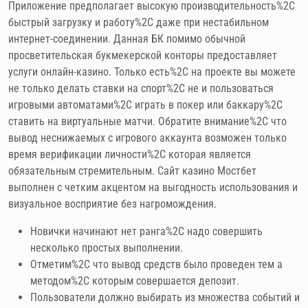
Приложение предполагает высокую производительность%2C
быстрый загрузку и работу%2C даже при нестабильном
интернет-соединении. Данная БК помимо обычной
просветительская букмекерской конторы предоставляет
услуги онлайн-казино. Только есть%2C на проекте вы можете
не только делать ставки на спорт%2C не и пользоваться
игровыми автоматами%2C играть в покер или баккару%2C
ставить на виртуальные матчи. Обратите внимание%2C что
вывод неснижаемых с игрового аккаунта возможен только
время верификации личности%2C которая является
обязательным стремительным. Сайт казино Мостбет
выполнен с четким акцентом на выгодность использования и
визуальное восприятие без нагромождения.
Новички начинают нет ранга%2C надо совершить
несколько простых выполнении.
Отметим%2C что вывод средств было проведен тем а
методом%2C которым совершается депозит.
Пользователи должно выбирать из множества событий и