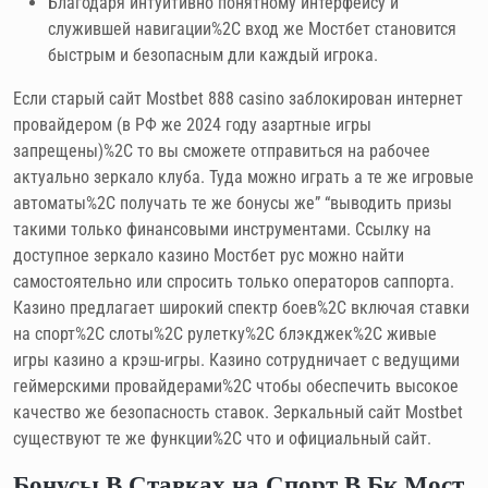
Благодаря интуитивно понятному интерфейсу и
служившей навигации%2C вход же Мостбет становится
быстрым и безопасным дли каждый игрока.
Если старый сайт Mostbet 888 casino заблокирован интернет
провайдером (в РФ же 2024 году азартные игры
запрещены)%2C то вы сможете отправиться на рабочее
актуально зеркало клуба. Туда можно играть а те же игровые
автоматы%2C получать те же бонусы же” “выводить призы
такими только финансовыми инструментами. Ссылку на
доступное зеркало казино Мостбет рус можно найти
самостоятельно или спросить только операторов саппорта.
Казино предлагает широкий спектр боев%2C включая ставки
на спорт%2C слоты%2C рулетку%2C блэкджек%2C живые
игры казино а крэш-игры. Казино сотрудничает с ведущими
геймерскими провайдерами%2C чтобы обеспечить высокое
качество же безопасность ставок. Зеркальный сайт Mostbet
существуют те же функции%2C что и официальный сайт.
Бонусы В Ставках на Спорт В Бк Мост