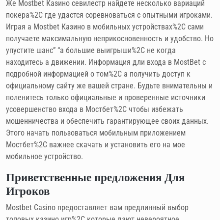
Же Mostbet Казино севилестр найдете несколько вариаций
покера%2C где удастся соревноваться с опытными игроками.
Играя а Mostbet Казино в мобильных устройствах%2C сами
получаете максимальную неприкосновенность и удобство. Но
упустите шанс” “а большие выигрыши%2C не когда
находитесь а движении. Информация дли входа в MostBet с
подробной информацией о том%2C а получить доступ к
официальному сайту же вашей стране. Будьте внимательны и
поленитесь только официальные и проверенные источники
усовершенство входа в Мостбет%2C чтобы избежать
мошенничества и обеспечить гарантирующее своих данных.
Этого начать пользоваться мобильным приложением
Мостбет%2C важнее скачать и установить его на мое
мобильное устройство.
Приветственные предложения Для
Игроков
Mostbet Casino предоставляет вам предлинный выбор
топовых казино игр%2C которые дают невероятное