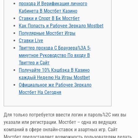
прохода И Верификация личного
Кабинета В Мостбет Казино
Ставки и Спорт В Бк Мостбет
Как Попасть и Рабочее Зеркало Mostbet
Популярные Мостбет Игры
Ставки Live
Твиттер прохода С Браузера%3A 5-
минутное Руководство По входу В
Твиттер и Сайт
Получайте 10% Кэшбэка В Казино
каждый Неделю На Игры Mostbet
Официальное же Рабочее Зеркало
Мостбет На Сегодня
Для только потребуется ввести логин и пароль%2C них вы
указали или регистрации. Мостбет – одна из ведущих
компаний в сфере онлайн-ставок и азартных игр. Сайт
Мостбет предоставляет возможность пользователям делать