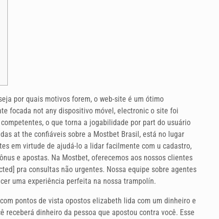
seja por quais motivos forem, o web-site é um ótimo
e focada not any dispositivo móvel, electronic o site foi
ompetentes, o que torna a jogabilidade por part do usuário
as at the confiáveis sobre a Mostbet Brasil, está no lugar
s em virtude de ajudá-lo a lidar facilmente com u cadastro,
bônus e apostas. Na Mostbet, oferecemos aos nossos clientes
cted] pra consultas não urgentes. Nossa equipe sobre agentes
ecer uma experiência perfeita na nossa trampolín.
 com pontos de vista opostos elizabeth lida com um dinheiro e
cê receberá dinheiro da pessoa que apostou contra você. Esse