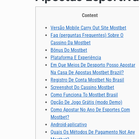
Content
Versão Mobile Carry Out Site Mostbet
Faq (perguntas Frequentes) Sobre O
Cassino Da Mostbet
Bônus Do Mostbet
Plataforma E Experiência
Em Que Meios De Desporto Posso Apostar
Na Casa De Apostas Mostbet Brazil?
Registro De Conta Mostbet No Brasil
Screenshot Do Cassino Mostbet
Como Funciona To Mostbet Brasil
Opção De Jogo Grátis (modo Demo)
Como Apostar No Ano De Esportes Com
Mostbet?
Android-aplicativo
Quais Os Métodos De Pagamento Not Any