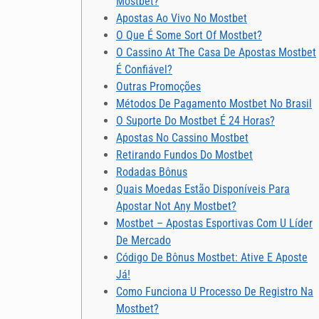
Mostbet?
Apostas Ao Vivo No Mostbet
O Que É Some Sort Of Mostbet?
O Cassino At The Casa De Apostas Mostbet
É Confiável?
Outras Promoções
Métodos De Pagamento Mostbet No Brasil
O Suporte Do Mostbet É 24 Horas?
Apostas No Cassino Mostbet
Retirando Fundos Do Mostbet
Rodadas Bônus
Quais Moedas Estão Disponíveis Para
Apostar Not Any Mostbet?
Mostbet – Apostas Esportivas Com U Líder
De Mercado
Código De Bônus Mostbet: Ative E Aposte
Já!
Como Funciona U Processo De Registro Na
Mostbet?