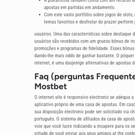
A plataforma também conta com um recurso de 
apostas em partidas em andamento.
Com este vasto portfólio sobre jogos de slots
temas favoritos e desfrutar do prazer perform 
usuários. Uma das características sobre destaque 
usuários são recebidos com um grueso bônus de ins
promoções e programas de fidelidade. Esses bônus
dando-lhe mais odds de ganhar bastante. O pôquer 
internet, é uma dasjenige alternativas de apostas 
Faq (perguntas Frequent
Mostbet
O internet site é responsivo electronic se adequa a 
aplicativo próprio de uma casa de apostas. Em caso
sua disposição electronic pode ser solicitado via 
português. O sistema de afiliados da casa de apos
voie que você lucre indicando a incapere para os s
virtude de você enviar aos seus amigos at the conhe