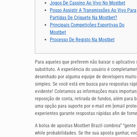
Jogos De Cassino Ao Vivo No Mostbet
Posso Assistir A Transmissões Ao Vivo Para
Partidas De Críquete Na Mostbet?
Principais Competições Esportivas Do
Mostbet
Processo De Registo Na Mostbet
Para aqueles que preferem não baixar o aplicativo 
substituto. A experiência do usuário é completament
desenhado por alguma equipe de developers muito c
simples. Se você está em busca para respostas rápid
evidente! Coletamos as informações mais importante
reposição de conta, retirada de fundos, além para 
uma opção para suporte por e-mail em [email prote
experientes garante respostas rápidas afin de forn
A bolsa de apostas Mostbet Brazil combina” “gente
while probabilidades. Se the sua aposta ganhar, vo