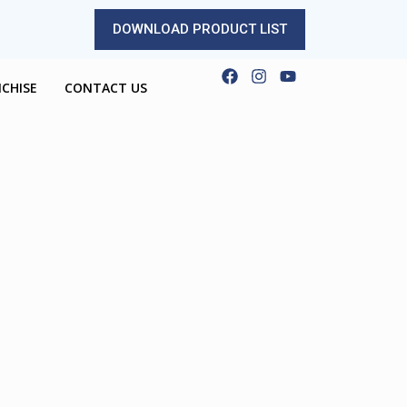
DOWNLOAD PRODUCT LIST
CHISE
CONTACT US