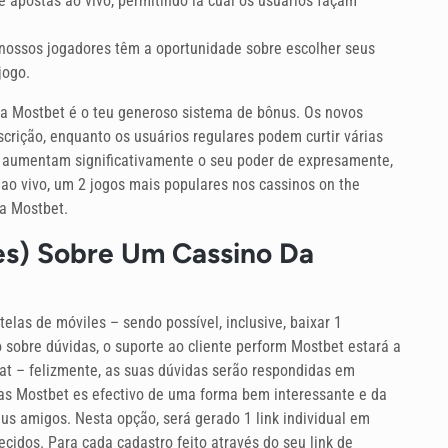
apostas ao vivo, permitindo la cual os usuários façam
, nossos jogadores têm a oportunidade sobre escolher seus
jogo.
da Mostbet é o teu generoso sistema de bônus. Os novos
crição, enquanto os usuários regulares podem curtir várias
 aumentam significativamente o seu poder de expresamente,
ao vivo, um 2 jogos mais populares nos cassinos on the
da Mostbet.
es) Sobre Um Cassino Da
telas de móviles – sendo possível, inclusive, baixar 1
 sobre dúvidas, o suporte ao cliente perform Mostbet estará a
chat – felizmente, as suas dúvidas serão respondidas em
tas Mostbet es efectivo de uma forma bem interessante e da
eus amigos. Nesta opção, será gerado 1 link individual em
cidos. Para cada cadastro feito através do seu link de