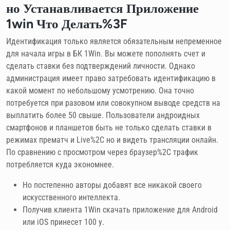
но Устанавливается Приложение
1win Что Делать%3F
Идентификация только является обязательным непременное
для начала игры в БК 1Win. Вы можете пополнять счет и
сделать ставки без подтверждений личности. Однако
администрация имеет право затребовать идентификацию в
какой момент по небольшому усмотрению. Она точно
потребуется при разовом или совокупном выводе средств на
выплатить более 50 свыше. Пользователи андроидных
смартфонов и планшетов быть не только сделать ставки в
режимах прематч и Live%2C но и видеть трансляции онлайн.
По сравнению с просмотром через браузер%2C трафик
потребляется куда экономнее.
Но постепенно авторы добавят все никакой своего
искусственного интеллекта.
Получив клиента 1Win скачать приложение для Android
или iOS принесет 100 у.