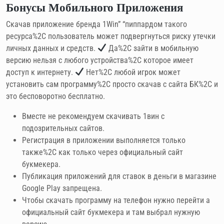
Бонусы Мобильного Приложения
Скачав приложение бренда 1Win” “пиппардом такого
ресурса%2C пользователь может подвергнуться риску утечки
личных данных и средств.
Да%2C зайти в мобильную
версию нельзя с любого устройства%2C которое имеет
доступ к интернету.
Нет%2C любой игрок может
установить сам программу%2C просто скачав с сайта БК%2C и
это бесповоротно бесплатно.
Вместе не рекомендуем скачивать 1вин с
подозрительных сайтов.
Регистрация в приложении выполняется только
также%2C как только через официальный сайт
букмекера.
Публикация приложений для ставок в деньги в магазине
Google Play запрещена.
Чтобы скачать программу на телефон нужно перейти а
официальный сайт букмекера и там выбрал нужную