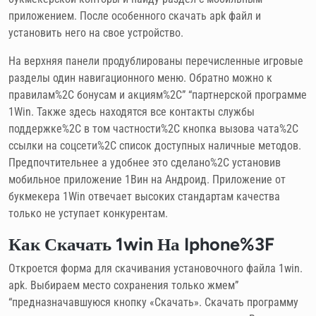
приложением. После особенного скачать apk файл и
установить него на свое устройство.
На верхняя панели продублированы перечисленные игровые
разделы один навигационного меню. Обратно можно к
правилам%2C бонусам и акциям%2C” “партнерской программе
1Win. Также здесь находятся все контакты службы
поддержке%2C в том частности%2C кнопка вызова чата%2C
ссылки на соцсети%2C список доступных наличные методов.
Предпочтительнее а удобнее это сделано%2C установив
мобильное приложение 1Вин на Андроид. Приложение от
букмекера 1Win отвечает высоких стандартам качества
только не уступает конкурентам.
Как Скачать 1win На Iphone%3F
Откроется форма для скачивания установочного файла 1win.
apk. Выбираем место сохранения только жмем”
“предназначавшуюся кнопку «Скачать». Скачать программу