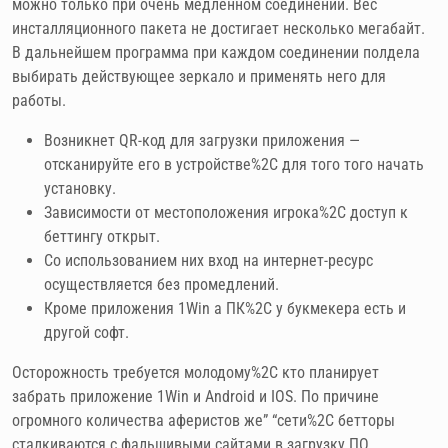
можно только при очень медленном соединении. Вес
инсталляционного пакета не достигает несколько мегабайт.
В дальнейшем программа при каждом соединении полдела
выбирать действующее зеркало и применять него для
работы.
Возникнет QR-код для загрузки приложения —
отсканируйте его в устройстве%2C для того того начать
установку.
Зависимости от местоположения игрока%2C доступ к
беттингу открыт.
Со использованием них вход на интернет-ресурс
осуществляется без промедлений.
Кроме приложения 1Win а ПК%2C у букмекера есть и
другой софт.
Осторожность требуется молодому%2C кто планирует
забрать приложение 1Win и Android и IOS. По причине
огромного количества аферистов же” “сети%2C бетторы
сталкиваются с фальшивыми сайтами в загрузку ПО.