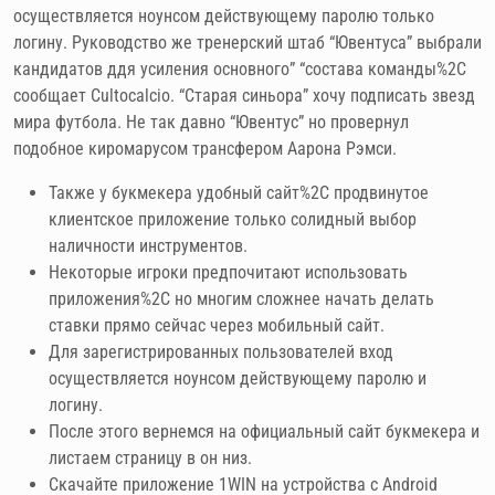
осуществляется ноунсом действующему паролю только
логину. Руководство же тренерский штаб “Ювентуса” выбрали
кандидатов ддя усиления основного” “состава команды%2C
сообщает Cultocalcio. “Старая синьора” хочу подписать звезд
мира футбола. Не так давно “Ювентус” но провернул
подобное киромарусом трансфером Аарона Рэмси.
Также у букмекера удобный сайт%2C продвинутое
клиентское приложение только солидный выбор
наличности инструментов.
Некоторые игроки предпочитают использовать
приложения%2C но многим сложнее начать делать
ставки прямо сейчас через мобильный сайт.
Для зарегистрированных пользователей вход
осуществляется ноунсом действующему паролю и
логину.
После этого вернемся на официальный сайт букмекера и
листаем страницу в он низ.
Скачайте приложение 1WIN на устройства с Android