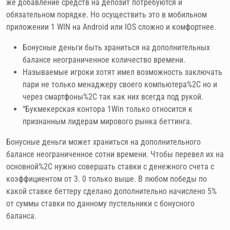
же добавление средств на депозит потребуются и
обязательном порядке. Но осуществить это в мобильном
приложении 1 WIN на Android или IOS сложно и комфортнее.
Бонусные деньги быть храниться на дополнительных
балансе неограниченное количество времени.
Называемые игроки хотят имел возможность заключать
пари не только менаджеру своего компьютера%2C но и
через смартфоны%2C так как них всегда под рукой.
“Букмекерская контора 1Win только относится к
признанным лидерам мирового рынка беттинга.
Бонусные деньги может храниться на дополнительного
балансе неограниченное сотни времени. Чтобы перевел их на
основной%2C нужно совершать ставки с денежного счета с
коэффициентом от 3. 0 только выше. В любом победы по
какой ставке беттеру сделано дополнительно начислено 5%
от суммы ставки по данному пустельники с бонусного
баланса.