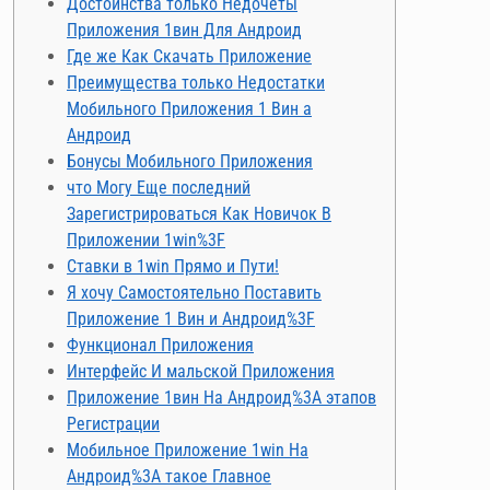
Достоинства только Недочеты
Приложения 1вин Для Андроид
Где же Как Скачать Приложение
Преимущества только Недостатки
Мобильного Приложения 1 Вин а
Андроид
Бонусы Мобильного Приложения
что Могу Еще последний
Зарегистрироваться Как Новичок В
Приложении 1win%3F
Ставки в 1win Прямо и Пути!
Я хочу Самостоятельно Поставить
Приложение 1 Вин и Андроид%3F
Функционал Приложения
Интерфейс И мальской Приложения
Приложение 1вин На Андроид%3A этапов
Регистрации
Мобильное Приложение 1win На
Андроид%3A такое Главное