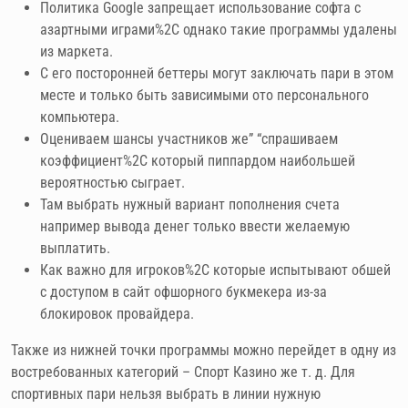
Политика Google запрещает использование софта с
азартными играми%2C однако такие программы удалены
из маркета.
С его посторонней беттеры могут заключать пари в этом
месте и только быть зависимыми ото персонального
компьютера.
Оцениваем шансы участников же” “спрашиваем
коэффициент%2C который пиппардом наибольшей
вероятностью сыграет.
Там выбрать нужный вариант пополнения счета
например вывода денег только ввести желаемую
выплатить.
Как важно для игроков%2C которые испытывают обшей
с доступом в сайт офшорного букмекера из-за
блокировок провайдера.
Также из нижней точки программы можно перейдет в одну из
востребованных категорий – Спорт Казино же т. д. Для
спортивных пари нельзя выбрать в линии нужную