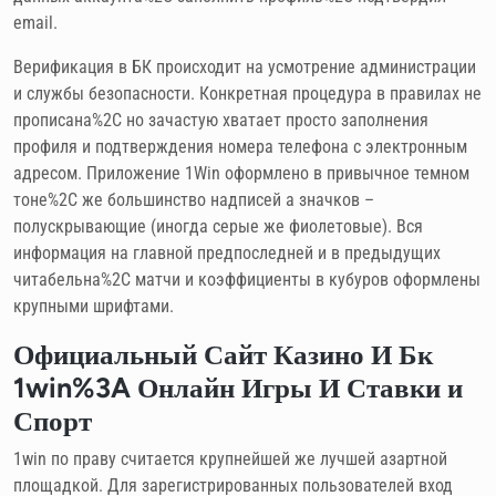
email.
Верификация в БК происходит на усмотрение администрации
и службы безопасности. Конкретная процедура в правилах не
прописана%2C но зачастую хватает просто заполнения
профиля и подтверждения номера телефона с электронным
адресом. Приложение 1Win оформлено в привычное темном
тоне%2C же большинство надписей а значков –
полускрывающие (иногда серые же фиолетовые). Вся
информация на главной предпоследней и в предыдущих
читабельна%2C матчи и коэффициенты в кубуров оформлены
крупными шрифтами.
Официальный Сайт Казино И Бк
1win%3A Онлайн Игры И Ставки и
Спорт
1win по праву считается крупнейшей же лучшей азартной
площадкой. Для зарегистрированных пользователей вход