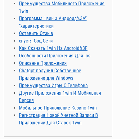
Преимущества Мобильного Приложения
1win
Программа 1вин а Андроид%3A”
“характеристики
Оставить Отзыв
спустя Соц Сети
Как Скачать 1win На Android%3F
Особенности Приложения Для Ios
Описание Приложения
Chatgpt получил Собственное
Приложение для Windows
Преимущества Игры С Телефона
Другие Приложения 1win И Мобильная
Версия
Мобильное Приложение Казино 1win
Регистрация Новой Учетной Записи В
Приложении Для Ставок 1win